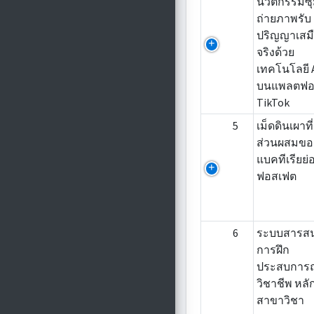
นวัตกรรมซุ
ถ่ายภาพรับ
ปริญญาเสม
จริงด้วย
เทคโนโลยี 
บนแพลตฟอ
TikTok
5
เม็ดดินเผาที่
ส่วนผสมขอ
แบคทีเรียย่
ฟอสเฟต
6
ระบบสารส
การฝึก
ประสบการ
วิชาชีพ หลั
สาขาวิชา