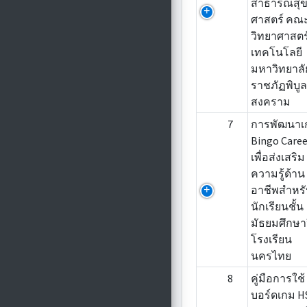
สาธารณสุ
ศาสตร์ คณ
วิทยาศาสต
เทคโนโลยี
มหาวิทยาลั
ราชภัฏพิบู
สงคราม
7
การพัฒนาเ
Bingo Caree
เพื่อส่งเสริม
ความรู้ด้าน
อาชีพสำหร
นักเรียนชั้น
มัธยมศึกษาปี
โรงเรียน
นครไทย
8
คู่มือการใช้
บอร์ดเกม H