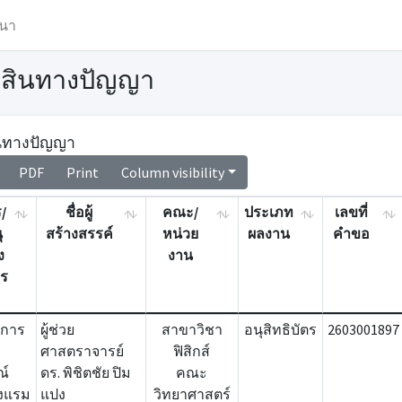
ฒนา
์สินทางปัญญา
ินทางปัญญา
PDF
Print
Column visibility
ร/
ชื่อผู้
คณะ/
ประเภท
เลขที่
ุ
สร้างสรรค์
หน่วย
ผลงาน
คำขอ
ง
งาน
าร
นการ
ผู้ช่วย
สาขาวิชา
อนุสิทธิบัตร
2603001897
ศาสตราจารย์
ฟิสิกส์
ณ์
ดร. พิชิตชัย ปิม
คณะ
างแรม
แปง
วิทยาศาสตร์