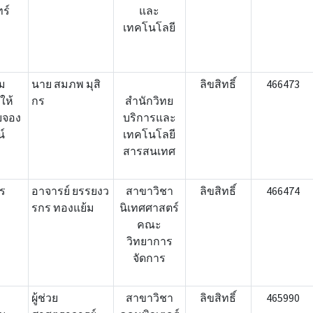
ร์
และ
เทคโนโลยี
ม
นาย สมภพ มุสิ
ลิขสิทธิ์
466473
ให้
กร
สำนักวิทย
บจอง
บริการและ
์
เทคโนโลยี
สารสนเทศ
ธร
อาจารย์ ยรรยงว
สาขาวิชา
ลิขสิทธิ์
466474
รกร ทองแย้ม
นิเทศศาสตร์
คณะ
วิทยาการ
จัดการ
ผู้ช่วย
สาขาวิชา
ลิขสิทธิ์
465990