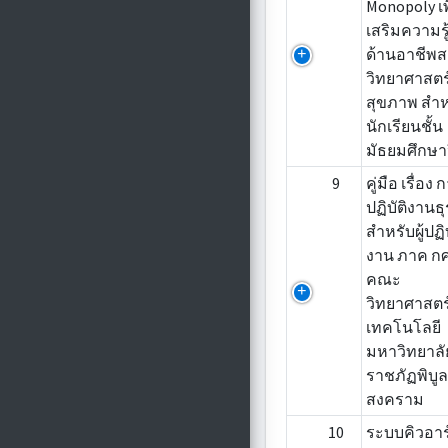
Monopoly เพ
เสริมความร
ด้านอาชีพ
วิทยาศาสตร
สุขภาพ สำห
นักเรียนชั้น
มัธยมศึกษาปี
9
คู่มือ เรื่อง 
ปฏิบัติงานธ
สำหรับผู้ปฏิบ
งาน ภาค กศ
คณะ
วิทยาศาสต
เทคโนโลยี
มหาวิทยาลั
ราชภัฏพิบู
สงคราม
10
ระบบคิวอาร