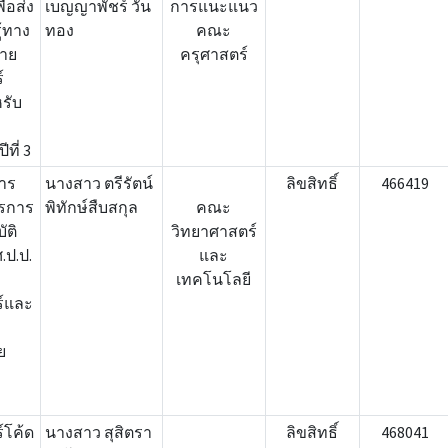
ื่อส่ง
เบญญาพัชร์ วัน
การแนะแนว
ู้ทาง
ทอง
คณะ
สาย
ครุศาสตร์
์
รับ
ที่ 3
การ
นางสาว ตรีรัตน์
ลิขสิทธิ์
466419
ุรการ
พิทักษ์สืบสกุล
คณะ
ัติ
วิทยาศาสตร์
.ป.ป.
และ
เทคโนโลยี
ร์และ
ย
ล
์โค้ด
นางสาว สุสิตรา
ลิขสิทธิ์
468041