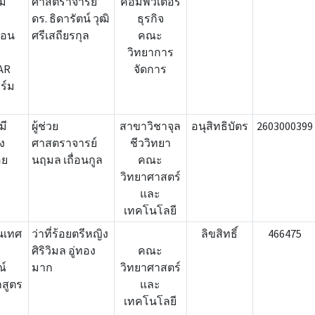
้ม
ศาสตราจารย์
คอมพิวเตอร์
ดร. ธิดารัตน์ วุฒิ
ธุรกิจ
ือน
ศรีเสถียรกุล
คณะ
วิทยาการ
AR
จัดการ
ร์ม
มี
ผู้ช่วย
สาขาวิชาจุล
อนุสิทธิบัตร
2603000399
ง
ศาสตราจารย์
ชีววิทยา
อย
นฤมล เถื่อนกูล
คณะ
วิทยาศาสตร์
และ
เทคโนโลยี
นเทศ
ว่าที่ร้อยตรีหญิง
ลิขสิทธิ์
466475
ศิริวิมล อู่ทอง
คณะ
ณ์
มาก
วิทยาศาสตร์
กสูตร
และ
เทคโนโลยี