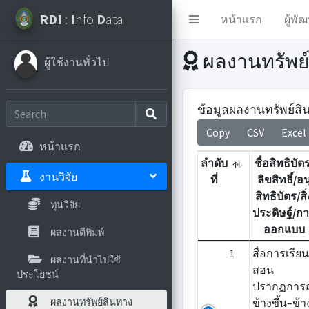
RDI
:
I
nfo
D
ata
หน้าแรก
ผู้พั
ผลงานทรัพย
ผู้ใช้งานทั่วไป
ข้อมูลผลงานทรัพย์ส
Copy
CSV
Excel
หน้าแรก
ลำดับ
ชื่อสิทธิบัต
งานวิจัย
ที่
ลิขสิทธิ์/อน
สิทธิบัตร/สิ่
ทุนวิจัย
ประดิษฐ์/ก
ออกแบบ
ผลงานตีพิมพ์
1
สื่อการเรีย
ผลงานที่นำไปใช้
สอน
ประโยชน์
ปรากฏการ
ข้างขึ้น–ข้
ผลงานทรัพย์สินทาง