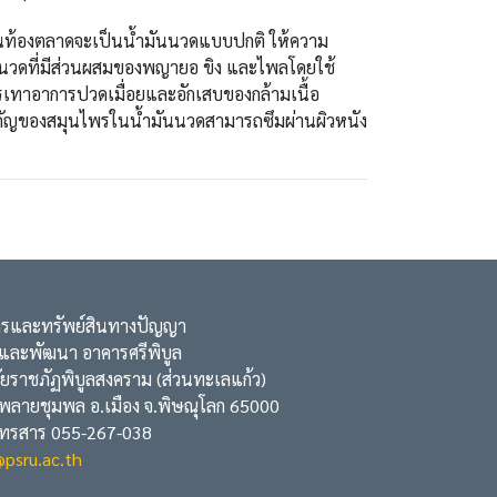
ในท้องตลาดจะเป็นน้ำมันนวดแบบปกติ ให้ความ
นนวดที่มีส่วนผสมของพญายอ ขิง และไพลโดยใช้
บรรเทาอาการปวดเมื่อยและอักเสบของกล้ามเนื้อ
รสำคัญของสมุนไพรในน้ำมันนวดสามารถซึมผ่านผิวหนัง
และทรัพย์สินทางปัญญา
ะพัฒนา อาคารศรีพิบูล
ชภัฏพิบูลสงคราม (ส่วนทะเลแก้ว)
ยชุมพล อ.เมือง จ.พิษณุโลก 65000
สาร 055-267-038
@psru.ac.th