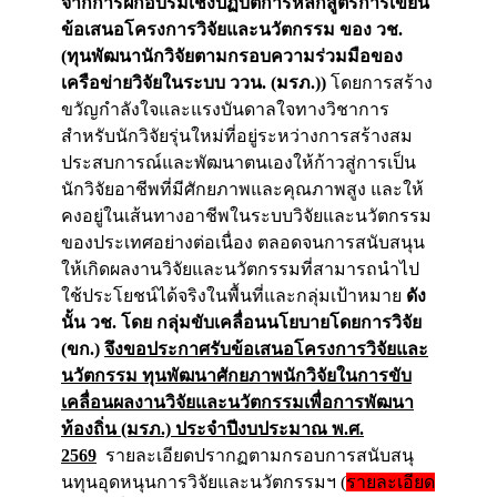
จากการฝึกอบรมเชิงปฏิบัติ
การหลักสูตรการเขียน
ข้
อเสนอโครงการวิจัยและนวัตกรรม ของ วช.
(ทุนพัฒนานักวิจัยตามกรอบความร่
วมมือของ
เครือข่ายวิจัยในระบบ ววน. (มรภ.))
โดยการสร้าง
ขวัญกำลังใจและแรงบั
นดาลใจทางวิชาการ
สำหรับนักวิจั
ยรุ่นใหม่ที่อยู่ระหว่างการสร้
างสม
ประสบการณ์และพัฒนาตนเองให้
ก้าวสู่การเป็น
นักวิจัยอาชีพที่
มีศักยภาพและคุณภาพสูง และให้
คงอยู่ในเส้นทางอาชี
พในระบบวิจัยและนวั
ตกรรม
ของประเทศอย่างต่อเนื่อง ตลอดจนการสนับสนุน
ให้เกิ
ดผลงานวิจัยและนวัตกรรมที่
สามารถนำไป
ใช้ประโยชน์ได้จริ
งในพื้นที่และกลุ่มเป้าหมาย
ดัง
นั้น วช. โดย กลุ่มขับเคลื่อนนโยบายโดยการวิ
จัย
(ขก.)
จึงขอประกาศรับข้อเสนอโครงการวิ
จัยและ
นวัตกรรม ทุนพัฒนาศักยภาพนักวิจัยในการขั
บ
เคลื่อนผลงานวิจัยและนวั
ตกรรมเพื่อการพัฒนา
ท้องถิ่น (มรภ.) ประจำปีงบประมาณ พ.ศ.
2569
รายละเอียดปรากฏตามกรอบการสนั
บสนุ
นทุนอุดหนุนการวิจัยและนวั
ตกรรมฯ (
รายละเอียด