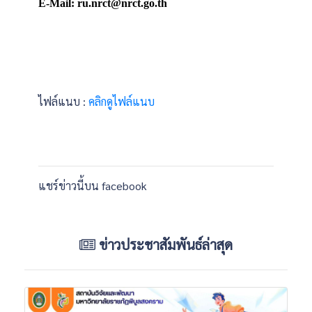
E
-
Mail: ru
.
nrct@nrct
.
go
.
th
ไฟล์แนบ :
คลิกดูไฟล์แนบ
แชร์ข่าวนี้บน facebook
ข่าวประชาสัมพันธ์ล่าสุด