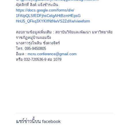
4)คลิกที่ ลิงค์ แจ้งชำระเงิน
https://docs.google.com/forms/
d/e/
1FAIpQLSfEDFjhsCeIgAHtBzmHEpsG
HnU5_QFkq3XYKIfNtNwVS2ZdXw/
viewform
สอบถามข้อมูลเพิ่มเติม : สถาบันวิจัยและพัฒนา มหาวิทยาลัย
ราชภัฏหมู่บ้านจอมบึ
ง
นางสาวรุ่งไพลิน ชั่งดวงจิตร์
โทร. 095-9450805
อีเมล :
mcru.conference@gmail.com
หรือ 032-720536-9 ต่อ 1079
แชร์ข่าวนี้บน facebook