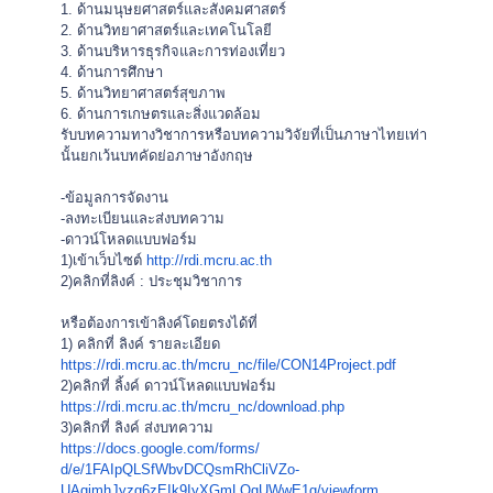
1. ด้านมนุษยศาสตร์และสังคมศาสตร์
2. ด้านวิทยาศาสตร์และเทคโนโลยี
3. ด้านบริหารธุรกิจและการท่องเที่
ยว
4. ด้านการศึกษา
5. ด้านวิทยาศาสตร์สุขภาพ
6. ด้านการเกษตรและสิ่งแวดล้อม
รับบทความทางวิชาการหรื
อบทความวิจัยที่เป็นภาษาไทยเท่
า
นั้นยกเว้นบทคัดย่อภาษาอังกฤษ
-ข้อมูลการจัดงาน
-ลงทะเบียนและส่งบทความ
-ดาวน์โหลดแบบฟอร์ม
1)เข้าเว็บไซต์
http://rdi.
mcru.ac.th
2)คลิกที่ลิงค์ : ประชุมวิชาการ
หรือต้องการเข้าลิงค์โดยตรงได้
ที่
1) คลิกที่ ลิงค์ รายละเอียด
https://rdi.mcru.ac.th/mcru_
nc/file/CON14Project.pdf
2)คลิกที่ ลิ้งค์ ดาวน์โหลดแบบฟอร์ม
https://rdi.mcru.ac.th/mcru_
nc/download.php
3)คลิกที่ ลิงค์ ส่งบทความ
https://docs.google.com/forms/
d/e/1FAIpQLSfWbvDCQsmRhCliVZo-
UAgjmhJyzg6zEIk9IyXGmLQgUWwE1g
/viewform