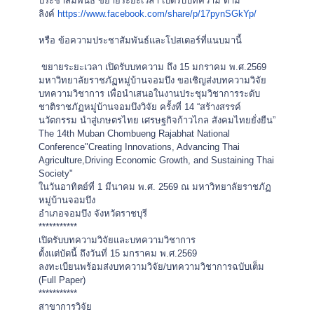
ประชาสัมพันธ์
ขยายระยะเวลา เปิดรับบทความ ตาม
ลิงค์
https://www.facebook.
com/share/p/17pynSGkYp/
หรือ ข้อความประชาสัมพันธ์
และโปสเตอร์ที่แนบมานี้
ขยายระยะเวลา เปิดรับบทความ ถึง 15 มกราคม พ.ศ.2569
มหาวิทยาลัยราชภัฏหมู่บ้านจอมบึ
ง ขอเชิญส่งบทความวิจัย
บทความวิชาการ เพื่อนำเสนอในงานประชุมวิ
ชาการระดับ
ชาติราชภัฏหมู่บ้
านจอมบึงวิจัย ครั้งที่ 14 “สร้างสรรค์
นวัตกรรม นำสู่เกษตรไทย เศรษฐกิจก้าวไกล สังคมไทยยั่งยืน”
The 14th Muban Chombueng Rajabhat National
Conference"Creating Innovations, Advancing Thai
Agriculture,Driving Economic Growth, and Sustaining Thai
Society"
ในวันอาทิตย์ที่ 1 มีนาคม พ.ศ. 2569 ณ มหาวิทยาลัยราชภัฏ
หมู่บ้านจอมบึ
ง
อำเภอจอมบึง จังหวัดราชบุรี
***********
เปิดรับบทความวิจัยและบทความวิชาการ
ตั้งแต่บัดนี้ ถึงวันที่ 15 มกราคม พ.ศ.2569
ลงทะเบียนพร้อมส่งบทความวิจัย/
บทความวิชาการฉบับเต็ม
(Full Paper)
***********
สาขาการวิจัย