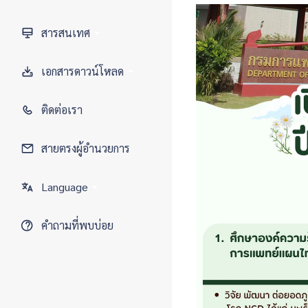
• ปฏิทินการประชุมคณะกรรมการ
• แหล่งทุนแผนดินและทุนภายใน
• บุคลากรสายสนับสนุน
• Rajabhat Journal of
สารสนเทศ
พิจารณาจริยธรรมการวิจัย
Sciences, Humanities & Social
• โครงสร้างองค์กร
Sciences
• สารสนเทศสนับสนุนการวิจัย
เอกสารดาวน์โหลด
• โครงสร้างการบริหาร
• Journal of Humanities and
• สารสนเทศสนับสนุนการบริการ
Social Sciences of
• ข้อบังคับ
ติดต่อเรา
วิชาการ
Phibulsongkram Rajabhat
University
• ระเบียบ
• สารสนเทศสนับสนุนทรัพย์สิน
สายตรงผู้อำนวยการ
ทางปัญญา
• คำสั่ง
Language
• สารสนเทศสนับสนุนการบริหาร
• ประกาศ
• ระบบฐานข้อมูลสารสนเทศ
TH
คำถามที่พบบ่อย
• แบบฟอร์ม
วิทยาศาสตร์และเทคโนโลยีแห่ง
ชาติ
EN
• เอกสารเผยแพร่