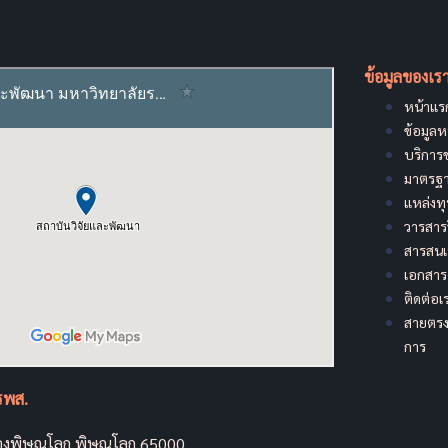
ข้อมูลของเร
หน้าแร
ข้อมูล
บริการ
มาตรฐา
แหล่งท
วารสาร
สารสน
เอกสาร
ติดต่อเ
สายตรง
การ
รพส.
องพิษณุโลก พิษณุโลก 65000