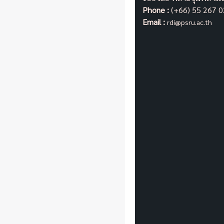
Phone :
(+66) 55 267 
Email :
rdi@psru.ac.th