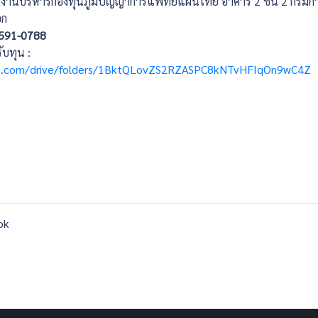
สำนักงานบริหารกองทุนภูมิปัญญาการแพทย์แผนไทย อาคาร 2 ชั้น 2 ก
อก
-591-0788
ับทุน :
gle.com/drive/folders/1BktQLovZS2RZASPC8kNTvHFIqOn9wC4Z
ok