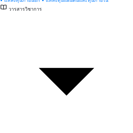
• แหล่งทุนภายนอก
• แหล่งทุนแผนดินและทุนภายใน
วารสารวิชาการ